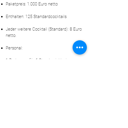
Paketpreis: 1.000 Euro netto
Enthalten: 125 Standardcocktails
Jeder weitere Cocktail (Standard): 8 Euro
netto.
Personal:
1 Barkeeper für 6 Stunden inklusive
Jede weitere Stunde: 20 Euro netto pro
Mitarbeiter
Zusätzliche Mitarbeiter: 20 Euro netto pro
Stunde
Anfahrt:
Im Stadtgebiet Pforzheim: inklusive
Außerhalb von Pforzheim: 1,20 Euro netto
pro Kilometer (Hin- und Rückfahrt)